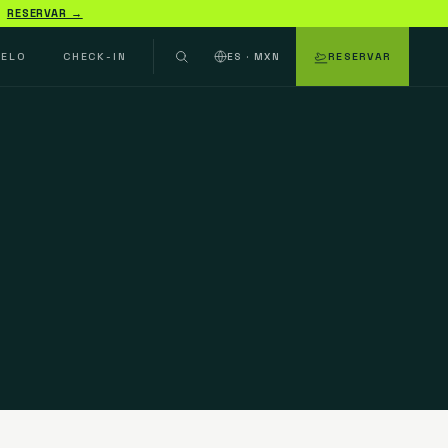
RESERVAR →
UELO
CHECK-IN
ES · MXN
RESERVAR