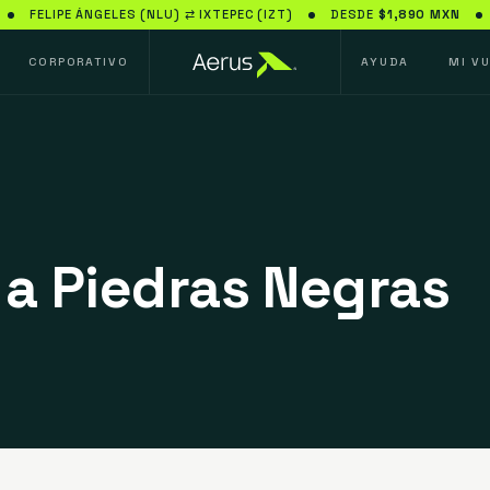
FELIPE ÁNGELES (NLU) ⇄ IXTEPEC (IZT)
DESDE
$1,890 MXN
CORPORATIVO
AYUDA
MI V
 a
Piedras Negras