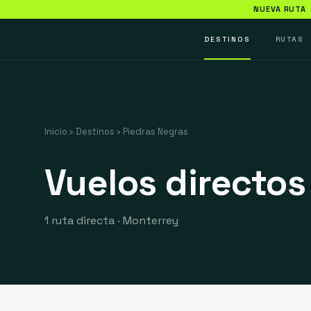
NUEVA RUTA
DESTINOS
RUTAS
Inicio
›
Destinos
›
Piedras Negras
Vuelos directos
1 ruta directa
·
Monterrey