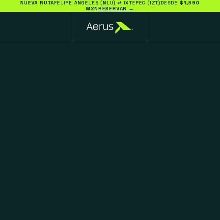
NUEVA RUTA
FELIPE ÁNGELES (NLU) ⇄ IXTEPEC (IZT)
DESDE
$1,890
MXN
RESERVAR →