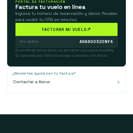
PORTAL DE FACTURACIÓN
Factura tu vuelo en línea
Ingresa tu número de reservación y datos fiscales
para recibir tu CFDI en minutos.
↗
FACTURAR MI VUELO
ARA900320NF4
RFC AERUS
El portal de facturación se abrirá en una nueva pestaña.
Es operado por SeFactura bajo convenio con Aerus.
¿Necesitas ayuda con tu factura?
›
Contactar a Aerus