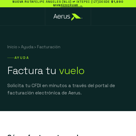
NUEVA RUTA
FELIPE ÁNGELES (NLU) ⇄ IXTEPEC (IZT)
DESDE
$1,890
MXN
RESERVAR →
Inicio
›
Ayuda
›
Facturación
AYUDA
Factura tu
vuelo
Solicita tu CFDI en minutos a través del portal de
facturación electrónica de Aerus.