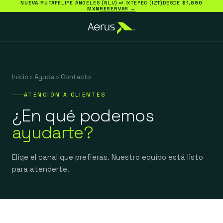
NUEVA RUTA
FELIPE ÁNGELES (NLU) ⇄ IXTEPEC (IZT)
DESDE
$1,890
MXN
RESERVAR →
Inicio
›
Ayuda
›
Contacto
ATENCIÓN A CLIENTES
¿En qué podemos
ayudarte?
Elige el canal que prefieras. Nuestro equipo está listo
para atenderte.