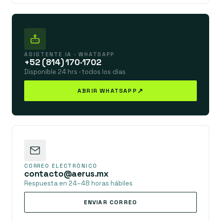
ASISTENTE IA · WHATSAPP
+52 (814) 170·1702
Disponible 24 hrs · todos los días
↗
ABRIR WHATSAPP
CORREO ELECTRÓNICO
contacto@aerus.mx
Respuesta en 24–48 horas hábiles
ENVIAR CORREO