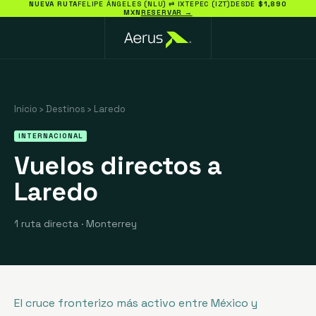
NUEVA RUTA
FELIPE ÁNGELES (NLU) ⇄ IXTEPEC (IZT)
DESDE
$1,890
MXN
RESERVAR →
Inicio
›
Destinos
›
Laredo
INTERNACIONAL
Vuelos directos a
Laredo
1 ruta directa
·
Monterrey
El cruce fronterizo más activo entre México y