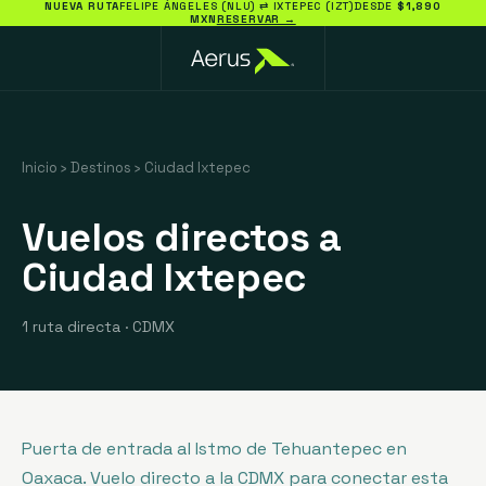
NUEVA RUTA
FELIPE ÁNGELES (NLU) ⇄ IXTEPEC (IZT)
DESDE
$1,890
MXN
RESERVAR →
Inicio
›
Destinos
›
Ciudad Ixtepec
Vuelos directos a
Ciudad Ixtepec
1 ruta directa
·
CDMX
Puerta de entrada al Istmo de Tehuantepec en
Oaxaca. Vuelo directo a la CDMX para conectar esta