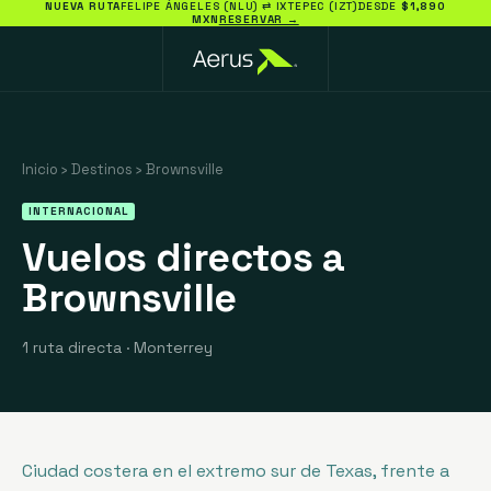
NUEVA RUTA
FELIPE ÁNGELES (NLU) ⇄ IXTEPEC (IZT)
DESDE
$1,890
MXN
RESERVAR →
Inicio
›
Destinos
›
Brownsville
INTERNACIONAL
Vuelos directos a
Brownsville
1 ruta directa
·
Monterrey
Ciudad costera en el extremo sur de Texas, frente a